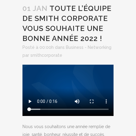
01 JAN
TOUTE L’ÉQUIPE
DE SMITH CORPORATE
VOUS SOUHAITE UNE
BONNE ANNÉE 2022 !
Posté à 00:00h
dans
Business - Networking
par
smithcorporate
Nous vous souhaitons une année remplie de
joie, santé, bonheur, réussite et de succès.